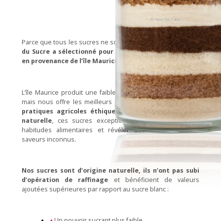
© Pierre-Éric Fabre
Parce que tous les sucres ne sont pas identiques,
la Route
du Sucre a sélectionné pour vous ces sucres de canne
en provenance de l’île Maurice.
L’île Maurice produit une faible quantité de canne à sucre
mais nous offre les meilleurs sucres au monde.
Issus de
pratiques agricoles éthiques et élaborées de façon
naturelle
, ces sucres exceptionnels vont changer vos
habitudes alimentaires et révéler des arômes et des
saveurs inconnus.
Nos sucres sont d’origine naturelle, ils n’ont pas subi
d’opération de raffinage
et bénéficient de valeurs
ajoutées supérieures par rapport au sucre blanc :
Un pouvoir sucrant plus faible.
•