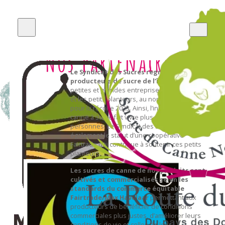
Nos partenaires
Le Syndicat des Sucres regroupe tous les
producteurs de sucre de l’île Maurice
,
petites et grandes entreprises productrices
et les petits planteurs, au nombre de 9 005
pour la récolte 2023. Ainsi, l’industrie de la
canne à sucre fait vivre plus de 30 000
Qui
personnes. Le Syndicat des Sucres possède
également le statut d’une coopérative
Fairtrade qui contribue à soutenir ces petits
planteurs.
Les sucres de canne de nos produits sont
cultivés et commercialisés selon les
sommes-
standards du commerce équitable
Fairtrade/Max Havelaar
permettant aux
producteurs de bénéficier de conditions
commerciales plus justes, d’améliorer leurs
conditions de vie et celles de leur