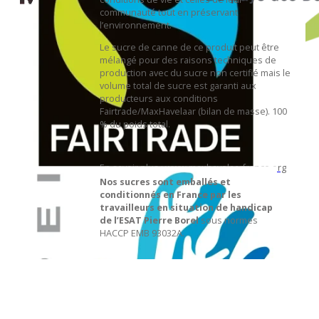
communauté tout en préservant
nous ?
l’environnement.
Le sucre de canne de ce produit peut être
mélangé pour des raisons techniques de
production avec du sucre non certifié mais le
volume total de sucre est garanti aux
producteurs aux conditions
Fairtrade/MaxHavelaar (bilan de masse). 100
% du poids total.
En savoir plus :
www.maxhavelaarfrance.org
Nos sucres sont emballés et
conditionnés en France par les
travailleurs en situation de handicap
de l’ESAT Pierre Borel
sous normes
HACCP EMB 93032A.